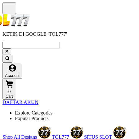
KETIK DI GOOGLE 'TOL777'
Account
0
Cart
DAFTAR AKUN
Explore Categories
Popular Products
Shop All Designs
TOL777
SITUS SLOT