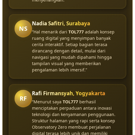
Nadia Safitri, Surabaya
NS
“Hal menarik dari
TOL777
adalah konsep
ruang digital yang menyimpan banyak
cerita interaktif. Setiap bagian terasa
dirancang dengan detail, mulai dari
navigasi yang mudah dipahami hingga
tampilan visual yang memberikan
pengalaman lebih imersif.”
Rafi Firmansyah, Yogyakarta
RF
“Menurut saya
TOL777
berhasil
menciptakan perpaduan antara inovasi
teknologi dan kenyamanan penggunaan.
Struktur halaman yang rapi serta konsep
Observatory Zero membuat perjalanan
digital terasa lebih unik dan memiliki