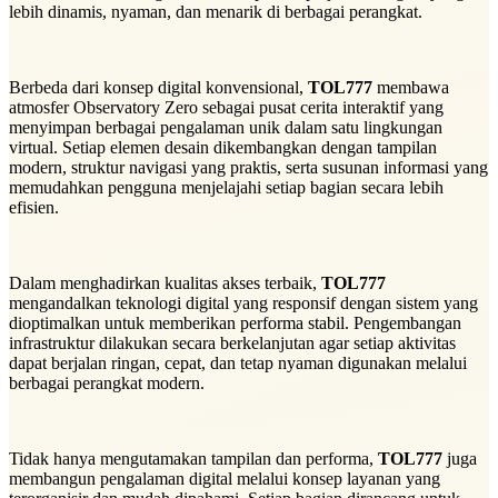
lebih dinamis, nyaman, dan menarik di berbagai perangkat.
Berbeda dari konsep digital konvensional,
TOL777
membawa
atmosfer Observatory Zero sebagai pusat cerita interaktif yang
menyimpan berbagai pengalaman unik dalam satu lingkungan
virtual. Setiap elemen desain dikembangkan dengan tampilan
modern, struktur navigasi yang praktis, serta susunan informasi yang
memudahkan pengguna menjelajahi setiap bagian secara lebih
efisien.
Dalam menghadirkan kualitas akses terbaik,
TOL777
mengandalkan teknologi digital yang responsif dengan sistem yang
dioptimalkan untuk memberikan performa stabil. Pengembangan
infrastruktur dilakukan secara berkelanjutan agar setiap aktivitas
dapat berjalan ringan, cepat, dan tetap nyaman digunakan melalui
berbagai perangkat modern.
Tidak hanya mengutamakan tampilan dan performa,
TOL777
juga
membangun pengalaman digital melalui konsep layanan yang