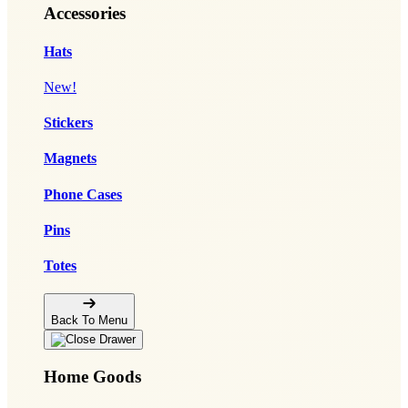
Accessories
Hats
New!
Stickers
Magnets
Phone Cases
Pins
Totes
Back To Menu
Home Goods