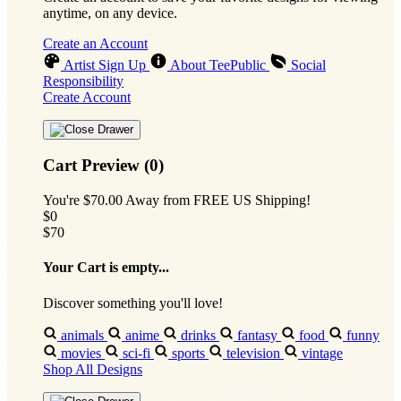
anytime, on any device.
Create an Account
Artist Sign Up
About TeePublic
Social
Responsibility
Create Account
Cart Preview (0)
You're
$70.00
Away from
FREE US Shipping!
$0
$70
Your Cart is empty...
Discover something you'll love!
animals
anime
drinks
fantasy
food
funny
movies
sci-fi
sports
television
vintage
Shop All Designs