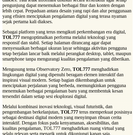
pengunjung dapat menemukan berbagai fitur dan konten dengan
lebih cepat. Perpaduan antara desain yang rapi dan alur penggunaan
yang efisien menciptakan pengalaman digital yang terasa nyaman
sejak pertama kali diakses.
Sebagai platform yang terus mengikuti perkembangan era digital,
TOL777
mengoptimalkan performa melalui teknologi yang
responsif dan stabil. Setiap halaman dirancang agar dapat
menyesuaikan berbagai ukuran layar sehingga aktivitas pengguna
tetap berjalan lancar baik melalui perangkat desktop, tablet, maupun
smartphone tanpa mengurangi kualitas pengalaman yang diberikan.
Mengusung tema Observatory Zero,
TOL777
menghadirkan
lingkungan digital yang dipenuhi beragam elemen interaktif dan
inspirasi visual modern. Setiap bagian dikembangkan untuk
menciptakan perjalanan yang berbeda, memungkinkan pengguna
menemukan berbagai pengalaman baru yang membentuk kesan
tersendiri dalam setiap sesi eksplorasi digital.
Melalui kombinasi inovasi teknologi, visual futuristik, dan
pengembangan berkelanjutan,
TOL777
terus memperkuat posisinya
sebagai destinasi digital modern yang menyimpan ribuan cerita
interaktif. Dengan fokus pada kenyamanan, aksesibilitas, dan
kualitas pengalaman, TOL777 menghadirkan ruang virtual yang
selalu relevan serta menarik untuk dikunjungi kapan saja.